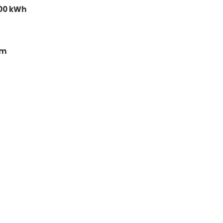
300 kWh
cm