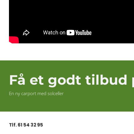
Få et godt tilbud
En ny carport med solceller
Tlf. 61 54 32 95