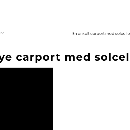
lv
En enkelt carport med solceller
ye carport med solcell