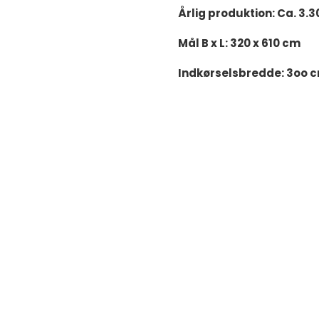
Årlig produktion: Ca. 3.
Mål B x L: 320 x 610 cm
Indkørselsbredde: 3oo 