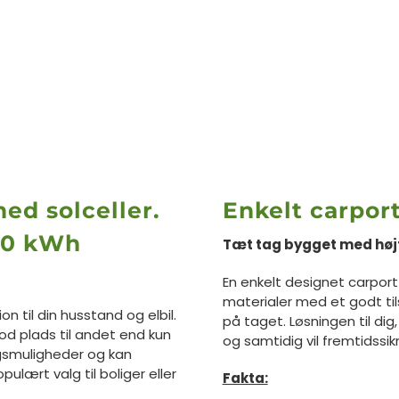
ed solceller.
Enkelt carpor
700 kWh
Tæt tag bygget med høj
En enkelt designet carport
materialer med et godt tils
n til din husstand og elbil.
på taget.
Løsningen til dig
od plads til andet end kun
og samtidig vil fremtidssik
ngsmuligheder og kan
ulært valg til boliger eller
Fakta: