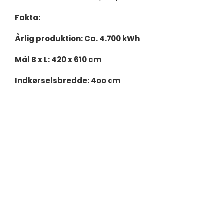
Fakta:
Årlig produktion: Ca. 4.700 kWh
Mål B x L: 420 x 610 cm
Indkørselsbredde: 4oo cm